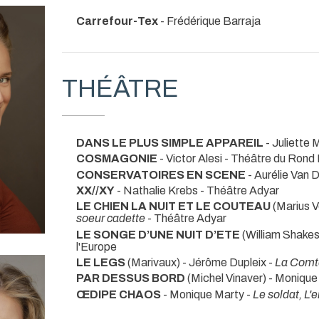
Carrefour-Tex
- Frédérique Barraja
THÉÂTRE
DANS LE PLUS SIMPLE APPAREIL
- Juliette 
COSMAGONIE
- Victor Alesi
- Théâtre du Rond 
CONSERVATOIRES EN SCENE
- Aurélie Van 
XX//XY
- Nathalie Krebs
- Théâtre Adyar
LE CHIEN LA NUIT ET LE COUTEAU
(Marius V
soeur cadette
- Théâtre Adyar
LE SONGE D’UNE NUIT D’ETE
(William Shakesp
l'Europe
LE LEGS
(Marivaux) - Jérôme Dupleix -
La Comt
PAR DESSUS BORD
(Michel Vinaver) - Monique
ŒDIPE CHAOS
- Monique Marty -
Le soldat, L'