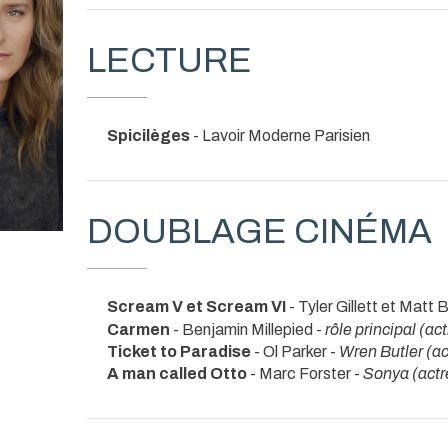
LECTURE
Spicilèges
- Lavoir Moderne Parisien
DOUBLAGE CINÉMA
Scream V et Scream VI
- Tyler Gillett et Matt B
Carmen
- Benjamin Millepied -
rôle principal (ac
Ticket to Paradise
- Ol Parker -
Wren Butler (ac
A man called Otto
- Marc Forster -
Sonya (actr